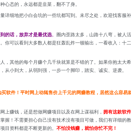
这种心态的，永远都是韭菜，翻不了身。
尽量详细地把小白会坑的一些坑都写到。未尽之处，欢迎找客服
不到的话，放弃才是最优选
。
圈内歪路太多，山路十八弯，被人
数。你可以看到大多数人都是狂轰乱炸一顿输出，一看收入：十
些人，其他的每个月赚个几千块就算是不错的了。如果你抱太大
目，从小到大，从弱到强，一步一个脚印，踏实、诚实、逆袭。
购买软件！平时网上动辄售价上千元的网赚教程，居然这么容易
在网上赚钱，还是想做网赚项目以及在网上谋福利，
拥有这款软
松掌握！不需要担心自己没有技术没有项目可做，我们有详细的
、项目资料都是不断更新的。
不怕没钱赚，就怕你忙不完！