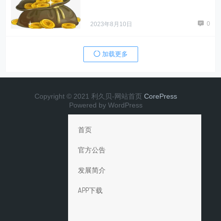
0
2023年8月10日
加载更多
Copyright © 2021 利久贝-网站首页
CorePress
Powered by WordPress
首页
官方公告
发展简介
APP下载