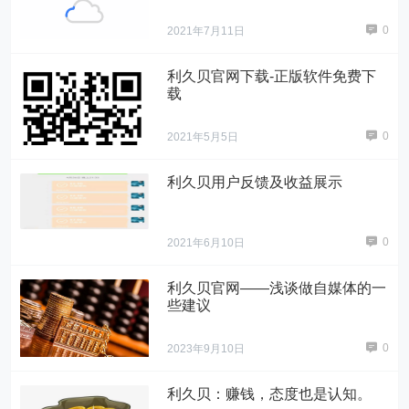
0
2021年7月11日
利久贝官网下载-正版软件免费下
载
0
2021年5月5日
利久贝用户反馈及收益展示
0
2021年6月10日
利久贝官网——浅谈做自媒体的一
些建议
0
2023年9月10日
利久贝：赚钱，态度也是认知。