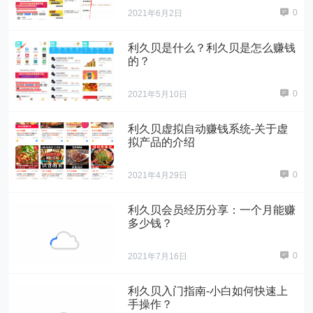
0
2021年6月2日
利久贝是什么？利久贝是怎么赚钱
的？
0
2021年5月10日
利久贝虚拟自动赚钱系统-关于虚
拟产品的介绍
0
2021年4月29日
利久贝会员经历分享：一个月能赚
多少钱？
0
2021年7月16日
利久贝入门指南-小白如何快速上
手操作？