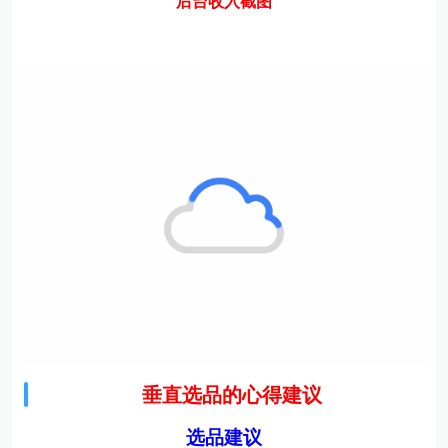
垂直选品的心得建议
选品建议
在我们去搜集相关资源之前，别忘记还有非常重要的一
步，那就是如何选择品类和领域！
关于这方面，宇峰也讲讲自己的心得与方法，供各位参
考。
有很多人，面对一堆资源，不知道该如何去选择，甚至有
些小白天真的想着居然资源这么多，那就管它三七二十
一，全部搬去卖就行了，反正资源这么多，不然就给浪费
了啊，总会有人买的吧！