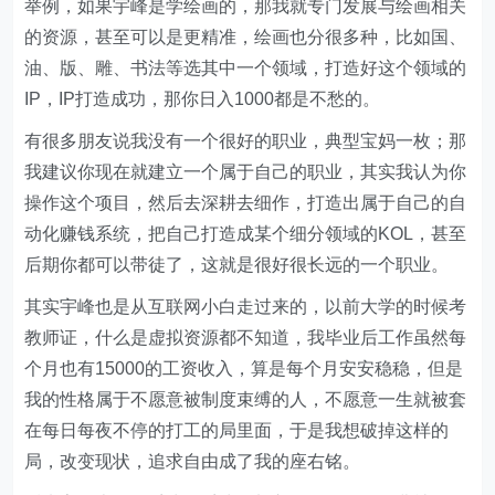
其实宇峰也是从互联网小白走过来的，以前大学的时候考
教师证，什么是虚拟资源都不知道，我毕业后工作虽然每
个月也有15000的工资收入，算是每个月安安稳稳，但是
我的性格属于不愿意被制度束缚的人，不愿意一生就被套
在每日每夜不停的打工的局里面，于是我想破掉这样的
局，改变现状，追求自由成了我的座右铭。
后来宇峰本人几千块几千块的加入了很多知识付费社群，
8000块的社群，宇峰也花钱加过。由于本人刚好也比较
好学（我认为坚持持续学习新事物就是好学，而不一定是
喜欢某件事去学才是好学），正是因为加入了这些社群
后，受到更多志同道合的人的影响，以及自己持续性的学
习，改变了我自己的知识面，我现在也会规划每年把收入
的10-15%用于学习，用于参加更多线上线下的社群，认
识更多优秀的人，实现阶级跨越，是我目前正在做的事。
经过多次的实践与接触交流，宇峰发现2个规律：