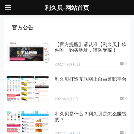
利久贝-网站首页
利久贝-网站首页
官方公告
【官方提醒】请认准【利久贝】软
件唯一购买地址，谨防受骗！
0
2022年9月10日
利久贝打造互联网上自由兼职平台
0
2021年6月2日
利久贝是什么？利久贝是怎么赚钱
的？
0
2021年5月10日