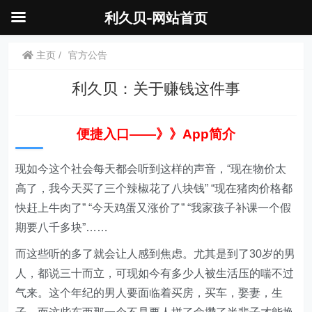
利久贝-网站首页
主页
官方公告
利久贝：关于赚钱这件事
便捷入口——》》App简
介
现如今这个社会每天都会听到这样的声音，“现在物价太
高了，我今天买了三个辣椒花了八块钱” “现在猪肉价格都
快赶上牛肉了” “今天鸡蛋又涨价了” “我家孩子补课一个假
期要八千多块”……
而这些听的多了就会让人感到焦虑。尤其是到了30岁的男
人，都说三十而立，可现如今有多少人被生活压的喘不过
气来。这个年纪的男人要面临着买房，买车，娶妻，生