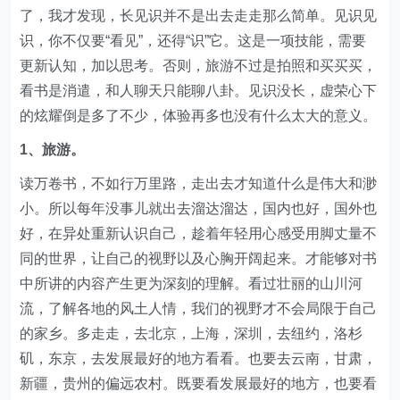
了，我才发现，长见识并不是出去走走那么简单。见识见
识，你不仅要“看见”，还得“识”它。这是一项技能，需要
更新认知，加以思考。否则，旅游不过是拍照和买买买，
看书是消遣，和人聊天只能聊八卦。见识没长，虚荣心下
的炫耀倒是多了不少，体验再多也没有什么太大的意义。
1、旅游。
读万卷书，不如行万里路，走出去才知道什么是伟大和渺
小。所以每年没事儿就出去溜达溜达，国内也好，国外也
好，在异处重新认识自己，趁着年轻用心感受用脚丈量不
同的世界，让自己的视野以及心胸开阔起来。才能够对书
中所讲的内容产生更为深刻的理解。看过壮丽的山川河
流，了解各地的风土人情，我们的视野才不会局限于自己
的家乡。多走走，去北京，上海，深圳，去纽约，洛杉
矶，东京，去发展最好的地方看看。也要去云南，甘肃，
新疆，贵州的偏远农村。既要看发展最好的地方，也要看