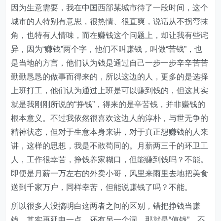
因为生意需要，我在中国西部某城市待了一段时间，这个
城市的人特别有意思，很热情、很直爽，说话从不拐弯抹
角，也特有人情味，而在赚钱这个问题上，却让我有些诧
异，因为“赚钱”两个字，他们不叫赚钱，叫做“苦钱”，也
是当地的方言，他们认为钱是通过自己一步一步辛辛苦苦
勤勤恳恳的做事而得来的，所以这边的人，更多的是选择
上班打工，他们认为通过上班是可以赚到钱的，但这其实
就是我刚刚所说的“挣钱”，得来的是辛苦钱，并非赚钱的
根本意义。不过我依然很喜欢这边人的淳朴，与世无争的
精神状态，但对于生意本身来讲，对于真正想赚钱的人来
讲，这样的思想，我是不敢苟同的。月薪两三千的环卫工
人，工作很幸苦，挣钱养家糊口，但能赚到钱吗？不能。
即便是月薪一万左右的外卖小哥，风里来雨里去地把美食
送到千家万户，同样幸苦，但能说赚钱了吗？不能。
所以很多人没搞明白这两者之间的区别，错把挣钱当赚
钱，其实再延申一点，还有另一个词，那就是“值钱”，不