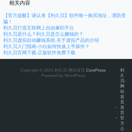
相关内容
【官方提醒】请认准【利久贝】软件唯一购买地址，谨防受
骗！
利久贝打造互联网上自由兼职平台
利久贝是什么？利久贝是怎么赚钱的？
利久贝虚拟自动赚钱系统-关于虚拟产品的介绍
利久贝入门指南-小白如何快速上手操作？
利久贝官网下载-正版软件免费下载
Copyright © 2021 利久贝-网站首页
CorePress
利
Powered by WordPress
久
贝-
网
站
首
页
首
页
官
方
公